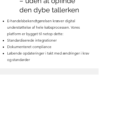
– uden at opfinde
den dybe tallerken
E‑handelsbekendtgørelsen kræver digital
understøttelse af hele købsprocessen. Vores
platform er bygget til netop dette:
Standardiserede integrationer
Dokumenteret compliance
Løbende opdateringer i takt med ændringer i krav
og standarder
Klar til at komme i gang?
Kontakt os – så hjælper vi dig
hele vejen
Vil du sikre, at din butik fortsat kan modtage
ordrer fra kommuner og offentlige
institutioner? Eller vil du som offentlig