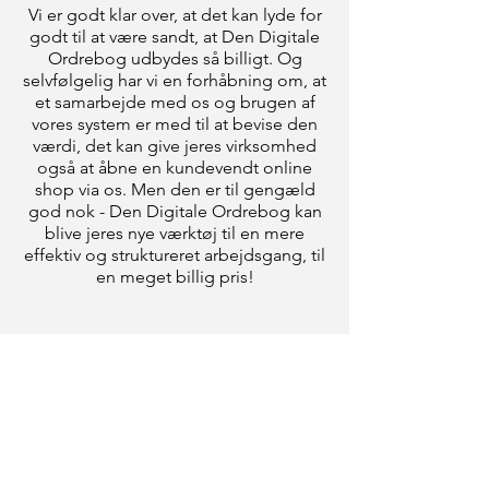
Vi er godt klar over, at det kan lyde for
godt til at være sandt, at Den Digitale
Ordrebog udbydes så billigt. Og
selvfølgelig har vi en forhåbning om, at
et samarbejde med os og brugen af
vores system er med til at bevise den
værdi, det kan give jeres virksomhed
også at åbne en kundevendt online
shop via os. Men den er til gengæld
god nok - Den Digitale Ordrebog kan
blive jeres nye værktøj til en mere
effektiv og struktureret arbejdsgang, til
en meget billig pris!
Hvordan kommer jeg i
gang?
Udfyld kontaktformularen herunder, og